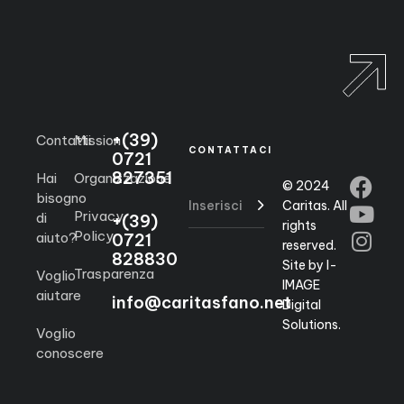
+(39)
Contatti
Mission
CONTATTACI
0721
827351
Hai
Organizzazione
© 2024
bisogno
Caritas. All
Privacy
di
+(39)
rights
Policy
aiuto?
0721
reserved.
828830
Site by I-
Trasparenza
Voglio
IMAGE
aiutare
info@caritasfano.net
Digital
Solutions.
Voglio
conoscere