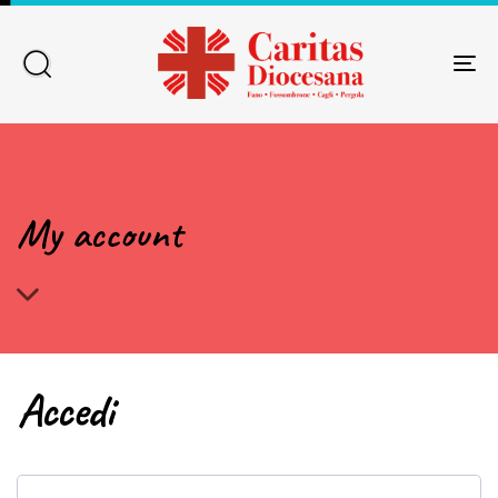
T
NA
Type and hit enter
My account
Accedi